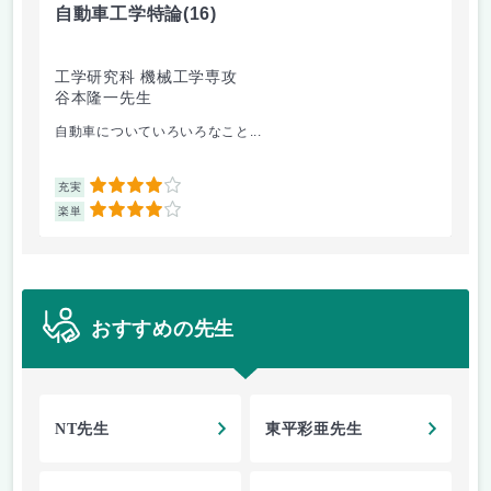
自動車工学特論
(16)
制
工学研究科 機械工学専攻
工
谷本隆一先生
早
自動車についていろいろなこと...
古
4
充実
充
4
楽単
楽
おすすめの先生
NT先生
東平彩亜先生