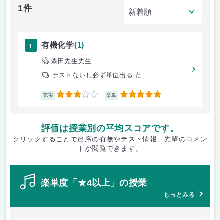
1件
1
有機化学
(1)
森田先生先生
テストないし必ず単位出る た...
3
5
充実
楽単
評価は授業別の平均スコアです。
クリックすることで出席の有無やテスト情報、先輩のコメン
トが閲覧できます。
楽単度「★4以上」の授業
もっとみる