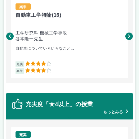
楽単
自動車工学特論
(16)
材
工学研究科 機械工学専攻
工
谷本隆一先生
松
自動車についていろいろなこと...
金
4
充実
充
4
楽単
楽
充実度「★4以上」の授業
もっとみる
充実