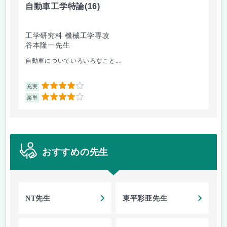
自動車工学特論
(16)
制
工学研究科 機械工学専攻
工
谷本隆一先生
早
自動車についていろいろなこと...
古
4
充実
充
4
楽単
楽
おすすめの先生
NT先生
東平彩亜先生