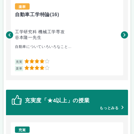
楽単
自動車工学特論
(16)
材
工学研究科 機械工学専攻
工
谷本隆一先生
松
自動車についていろいろなこと...
金
4
充実
充
4
楽単
楽
充実度「★4以上」の授業
もっとみる
充実