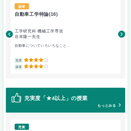
楽単
自動車工学特論
(16)
材
工学研究科 機械工学専攻
工
谷本隆一先生
松
自動車についていろいろなこと...
金
4
充実
充
4
楽単
楽
充実度「★4以上」の授業
もっとみる
充実