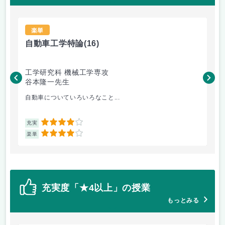
楽単
自動車工学特論
(16)
材
工学研究科 機械工学専攻
工
谷本隆一先生
松
自動車についていろいろなこと...
金
4
充実
充
4
楽単
楽
充実度「★4以上」の授業
もっとみる