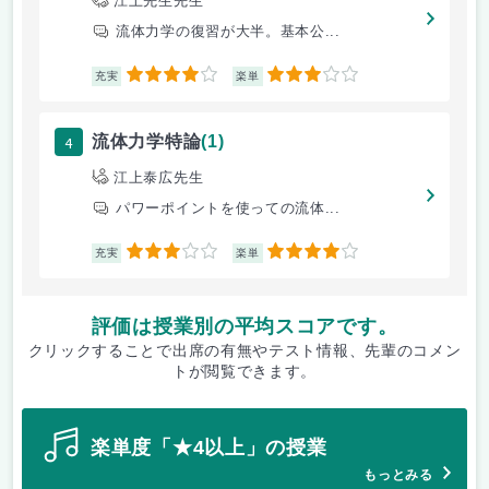
江上先生先生
流体力学の復習が大半。基本公...
4
3
充実
楽単
4
流体力学特論
(1)
江上泰広先生
パワーポイントを使っての流体...
3
4
充実
楽単
評価は授業別の平均スコアです。
クリックすることで出席の有無やテスト情報、先輩のコメン
トが閲覧できます。
楽単度「★4以上」の授業
もっとみる