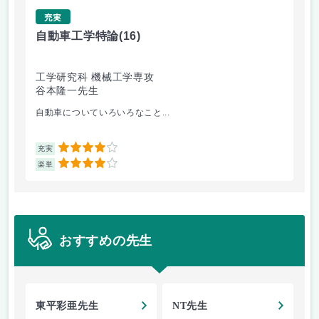
充実
自動車工学特論
(16)
制
工学研究科 機械工学専攻
工
谷本隆一先生
早
自動車についていろいろなこと...
古
4
充実
充
4
楽単
楽
おすすめの先生
東平彩亜先生
NT先生