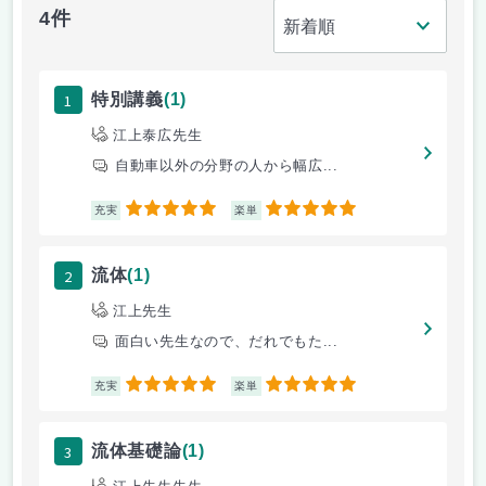
4件
1
特別講義
(1)
江上泰広先生
自動車以外の分野の人から幅広...
5
5
充実
楽単
2
流体
(1)
江上先生
面白い先生なので、だれでもた...
5
5
充実
楽単
3
流体基礎論
(1)