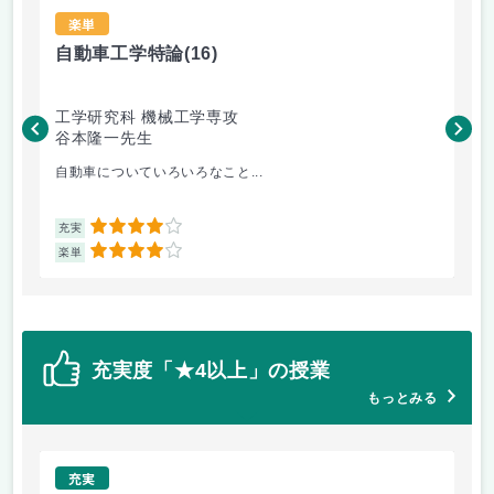
楽単
自動車工学特論
(16)
材
工学研究科 機械工学専攻
工
谷本隆一先生
松
自動車についていろいろなこと...
金
4
充実
充
4
楽単
楽
充実度「★4以上」の授業
もっとみる
充実