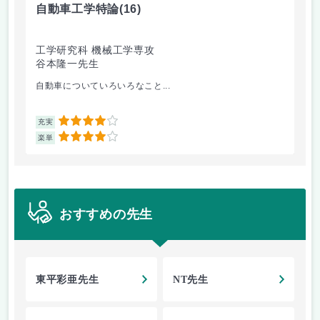
自動車工学特論
(16)
制
工学研究科 機械工学専攻
工
谷本隆一先生
早
自動車についていろいろなこと...
古
4
充実
充
4
楽単
楽
おすすめの先生
東平彩亜先生
NT先生