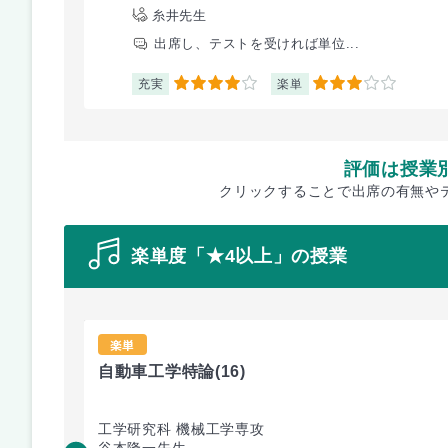
糸井先生
出席し、テストを受ければ単位...
充実
楽単
4
3
評価は授業
クリックすることで出席の有無や
楽単度「★4以上」の授業
楽単
自動車工学特論
(16)
工学研究科 機械工学専攻
谷本隆一先生