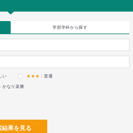
学部学科
から探す
しい
★★★
：普通
：かなり楽勝
索結果を見る