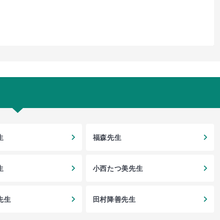
生
福森先生
生
小西たつ美先生
先生
田村降善先生