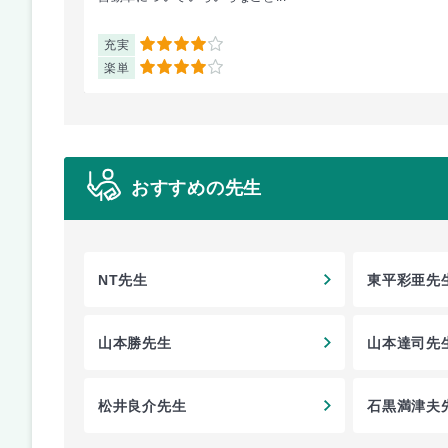
充実
4
楽単
4
おすすめの先生
NT先生
東平彩亜先
山本勝先生
山本達司先
松井良介先生
石黒満津夫