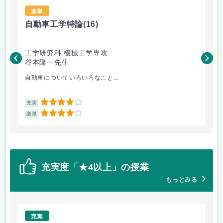
楽単
自動車工学特論
(16)
材
工学研究科 機械工学専攻
工
谷本隆一先生
松
自動車についていろいろなこと...
金
4
充実
充
4
楽単
楽
充実度「★4以上」の授業
もっとみる
充実