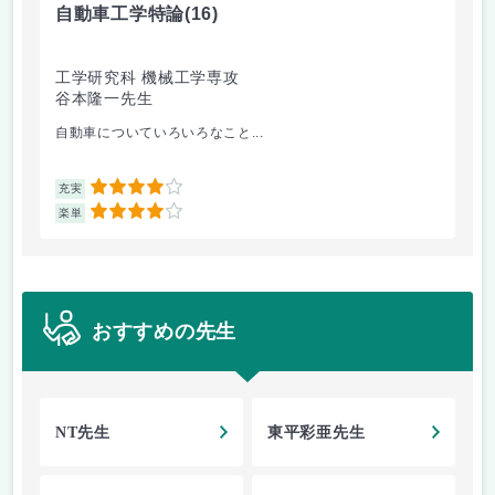
自動車工学特論
(16)
制
工学研究科 機械工学専攻
工
谷本隆一先生
早
自動車についていろいろなこと...
古
4
充実
充
4
楽単
楽
おすすめの先生
NT先生
東平彩亜先生