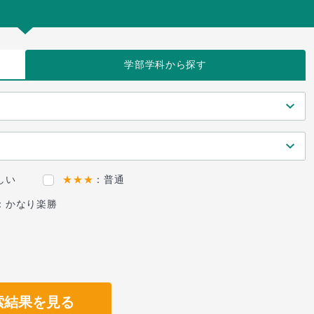
学部学科
から探す
しい
★★★
：普通
：かなり楽勝
索結果を見る