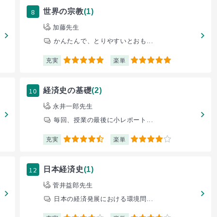
8
世界の宗教
(1)
加藤先生
かんたんで、とりやすいとおも...
充実
楽単
5
5
10
経済史の基礎
(2)
永井一郎先生
毎回、授業の最後に小レポート...
充実
楽単
4.5
4
12
日本経済史
(1)
菅井益郎先生
日本の経済発展における環境問...