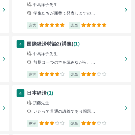
中馬祥子先生
学生たちが順番で発表しますの...
充実
楽単
5
5
4
国際経済特論2(講義)
(1)
中馬祥子先生
前期は一つの本を読みながら、...
充実
楽単
4
3
6
日本経済
(1)
須藤先生
いたって普通の講義であり問題...
充実
楽単
3
3