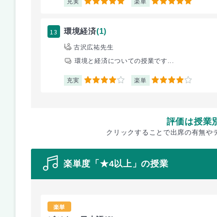
充実
楽単
5
5
13
環境経済
(1)
古沢広祐先生
環境と経済についての授業です...
充実
楽単
4
4
評価は授業
クリックすることで出席の有無や
楽単度「★4以上」の授業
楽単