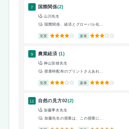
7
国際関係
(2)
山川先生
国際関係、経済とグローバル化...
充実
楽単
4
3
9
農業経済
(1)
神山安雄先生
授業時配布のプリントさえあれ...
充実
楽単
3
4
11
自然の見方02
(2)
加藤季夫先生
加藤先生の授業は、この授業に...