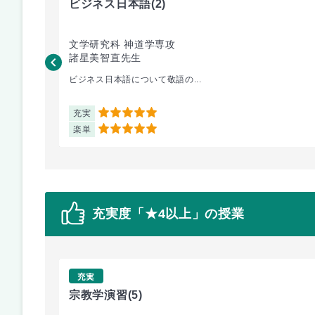
ビジネス日本語
(2)
文学研究科 神道学専攻
諸星美智直先生
ビジネス日本語について敬語の...
充実
5
楽単
5
充実度「★4以上」の授業
充実
宗教学演習
(5)