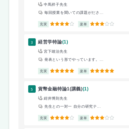
中馬祥子先生
毎回授業を聞いての課題がださ...
充実
楽単
4
3
3
経営学特論
(1)
宮下雄治先生
発表という形でやっています。...
充実
楽単
5
5
5
貨幣金融特論1(講義)
(1)
紺井博則先生
先生との一対一 自分の研究テ...
充実
楽単
4
3