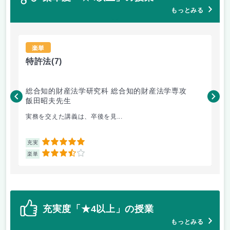
もっとみる
楽単
特許法
(7)
熱
総合知的財産法学研究科 総合知的財産法学専攻
工
飯田昭夫先生
岸
実務を交えた講義は、卒後を見...
も
5
充実
充
3.5
楽単
楽
充実度「★4以上」の授業
もっとみる