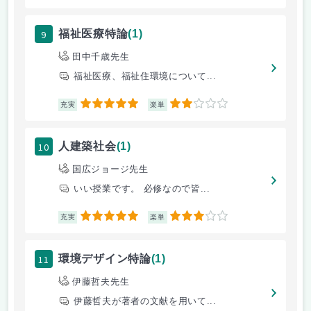
9
福祉医療特論
(1)
田中千歳先生
福祉医療、福祉住環境について...
5
2
充実
楽単
10
人建築社会
(1)
国広ジョージ先生
いい授業です。 必修なので皆...
5
3
充実
楽単
11
環境デザイン特論
(1)
伊藤哲夫先生
伊藤哲夫が著者の文献を用いて...