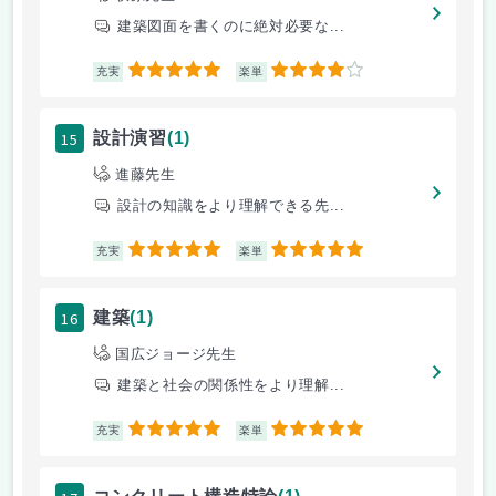
建築図面を書くのに絶対必要な...
5
4
充実
楽単
15
設計演習
(1)
進藤先生
設計の知識をより理解できる先...
5
5
充実
楽単
16
建築
(1)
国広ジョージ先生
建築と社会の関係性をより理解...
5
5
充実
楽単