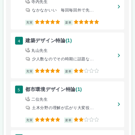
寺内先生
なかなかいい 毎回毎回外で先...
5
5
充実
楽単
4
建築デザイン特論
(1)
丸山先生
少人数なのでその時期に話題な...
5
2
充実
楽単
5
都市環境デザイン特論
(1)
二位先生
土木分野の理解が広がり大変役...
5
2
充実
楽単