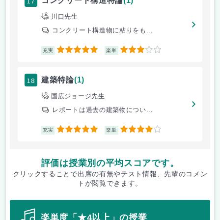
17
コンクリート構造特論
(1)
川口先生
コンクリート構造物に粘りをも...
5
3
充実
楽単
18
建築特論
(1)
国広ジョージ先生
レポートは過去の建築物につい...
5
4
充実
楽単
評価は授業別の平均スコアです。
クリックすることで出席の有無やテスト情報、先輩のコメン
トが閲覧できます。
楽単度「★4以上」の授業