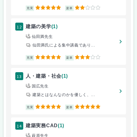
5
2
充実
楽単
12
建築の美学
(1)
仙田満先生
仙田満氏による集中講義であり...
5
3
充実
楽単
13
人・建築・社会
(1)
国広先生
建築とはなんなのかを優しく、...
5
5
充実
楽単
14
建築実務CAD
(1)
萩原先生