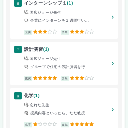
6
インターンシップ１
(1)
国広ジョージ先生
企業にインターンを２週間行い...
3
3
充実
楽単
7
設計演習
(1)
国広ジョージ先生
グループで住宅の設計演習を行...
5
3
充実
楽単
8
化学
(1)
忘れた先生
授業内容といったら、ただ教授...
1
5
充実
楽単