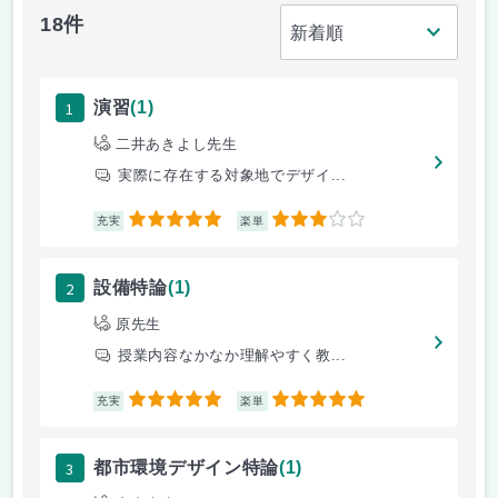
18件
1
演習
(1)
二井あきよし先生
実際に存在する対象地でデザイ...
5
3
充実
楽単
2
設備特論
(1)
原先生
授業内容なかなか理解やすく教...
5
5
充実
楽単
3
都市環境デザイン特論
(1)