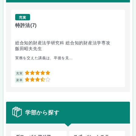
充実
特許法
(7)
熱
総合知的財産法学研究科 総合知的財産法学専攻
工
飯田昭夫先生
岸
実務を交えた講義は、卒後を見...
も
5
充実
充
3.5
楽単
楽
学部から探す