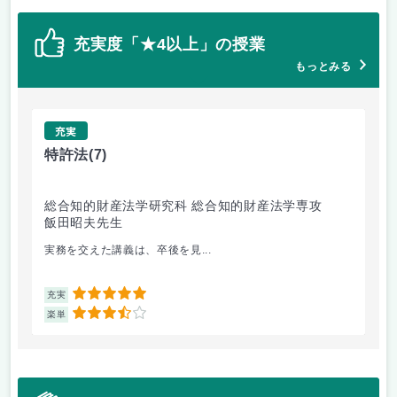
充実度「★4以上」の授業
もっとみる
充実
特許法
(7)
熱
総合知的財産法学研究科 総合知的財産法学専攻
工
飯田昭夫先生
岸
実務を交えた講義は、卒後を見...
も
5
充実
充
3.5
楽単
楽