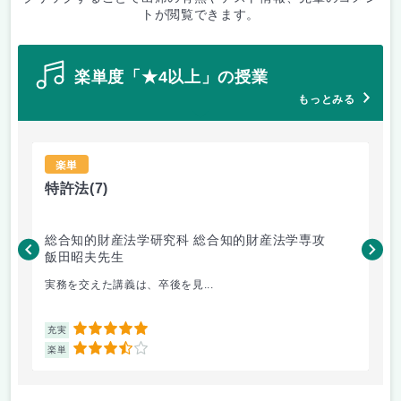
トが閲覧できます。
楽単度「★4以上」の授業
もっとみる
楽単
特許法
(7)
熱
総合知的財産法学研究科 総合知的財産法学専攻
工
飯田昭夫先生
岸
実務を交えた講義は、卒後を見...
も
5
充実
充
3.5
楽単
楽