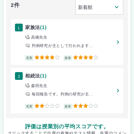
2件
1
家族法
(1)
高橋先生
判例研究が主として行われます...
4
4
充実
楽単
2
相続法
(1)
森田先生
毎回報告です。判例の研究が主...
2
3
充実
楽単
評価は授業別の平均スコアです。
クリックすることで出席の有無やテスト情報、先輩のコメン