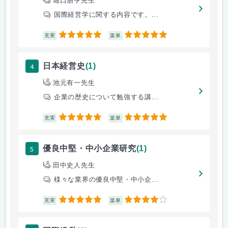
堀口朋亨先生
国際経営学に関する内容です。...
5
5
充実
楽単
4
日本経営史
(1)
池元有一先生
企業の歴史について勉強する講...
5
5
充実
楽単
5
優良中堅・中小企業研究
(1)
田中史人先生
様々な業界の優良中堅・中小企...
5
4
充実
楽単