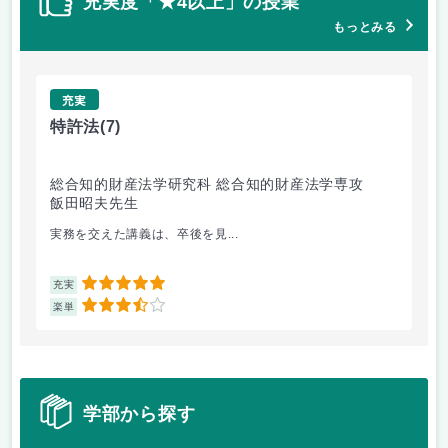
充実度「★4以上」の授業
もっとみる
充実
特許法
(7)
熱
総合知的財産法学研究科 総合知的財産法学専攻
工
飯田昭夫先生
岸
実務を交えた講義は、卒後を見...
も
5
充実
充
3.5
楽単
楽
学部から探す