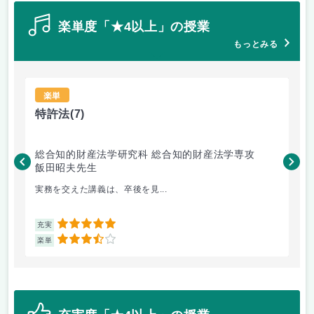
楽単度「★4以上」の授業
もっとみる
楽単
特許法
(7)
熱
総合知的財産法学研究科 総合知的財産法学専攻
工
飯田昭夫先生
岸
実務を交えた講義は、卒後を見...
も
5
充実
充
3.5
楽単
楽