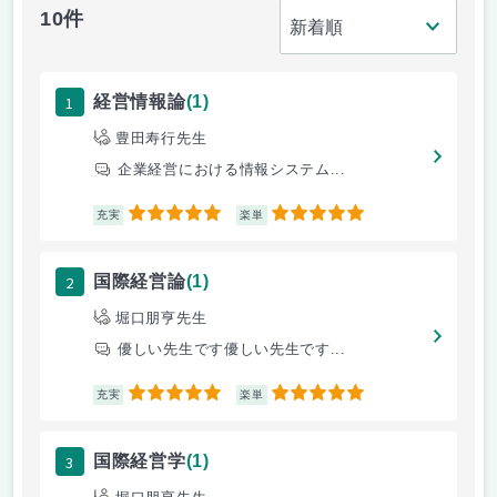
10件
1
経営情報論
(1)
豊田寿行先生
企業経営における情報システム...
5
5
充実
楽単
2
国際経営論
(1)
堀口朋亨先生
優しい先生です優しい先生です...
5
5
充実
楽単
3
国際経営学
(1)