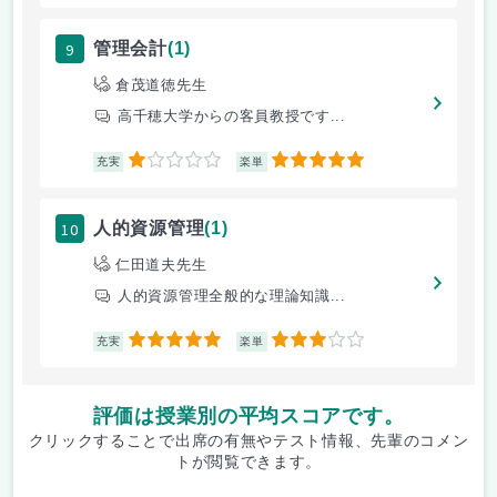
9
管理会計
(1)
倉茂道徳先生
高千穂大学からの客員教授です...
1
5
充実
楽単
10
人的資源管理
(1)
仁田道夫先生
人的資源管理全般的な理論知識...
5
3
充実
楽単
評価は授業別の平均スコアです。
クリックすることで出席の有無やテスト情報、先輩のコメン
トが閲覧できます。