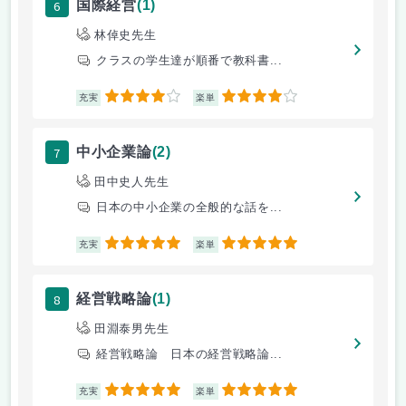
6
国際経営
(1)
林倬史先生
クラスの学生達が順番で教科書...
4
4
充実
楽単
7
中小企業論
(2)
田中史人先生
日本の中小企業の全般的な話を...
5
5
充実
楽単
8
経営戦略論
(1)
田淵泰男先生
経営戦略論 日本の経営戦略論...
5
5
充実
楽単