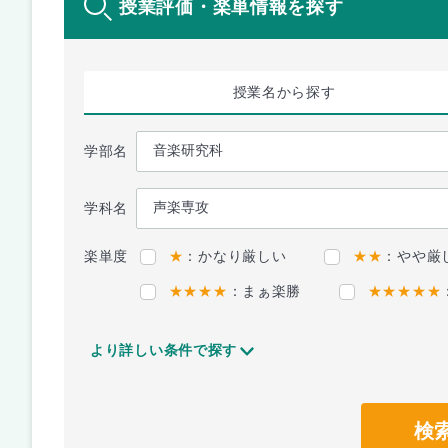
授業評価・楽単情報を探す
授業名
から探す
学部名
学科名
楽単度
★
：かなり厳しい
★★
：やや厳
★★★★
：まぁ楽勝
★★★★★
より詳しい条件で探す
検