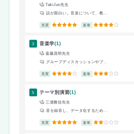
TakiJun先生
話が面白い。音楽について、教...
充実
楽単
5
4
3
音楽学
(1)
嘉藤茂明先生
グループディスカッションやプ...
充実
楽単
4
3
5
テーマ別演習
(1)
三浦雅信先生
音を録音し、データ化するため...
充実
楽単
5
2