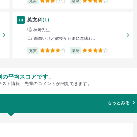
充実
楽単
3
4
14
英文科
(1)
神崎先生
面白いけど教授がたまに意味わ...
充実
楽単
4
4
別の平均スコアです。
テスト情報、先輩のコメントが閲覧できます。
もっとみる