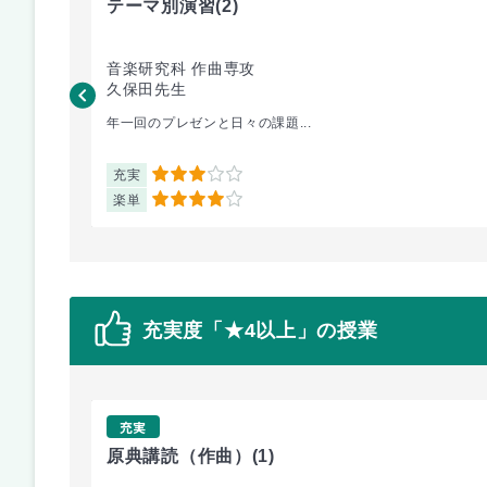
テーマ別演習
(2)
音楽研究科 作曲専攻
久保田先生
年一回のプレゼンと日々の課題...
充実
3
楽単
4
充実度「★4以上」の授業
充実
原典講読（作曲）
(1)