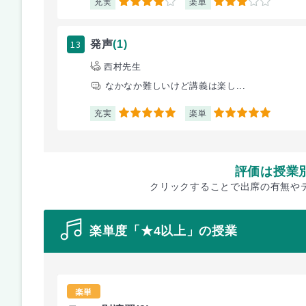
充実
楽単
4
3
13
発声
(1)
西村先生
なかなか難しいけど講義は楽し...
充実
楽単
5
5
評価は授業
クリックすることで出席の有無や
楽単度「★4以上」の授業
楽単