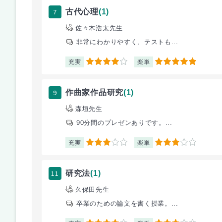
7
古代心理
(1)
佐々木浩太先生
非常にわかりやすく、テストも...
充実
楽単
4
5
9
作曲家作品研究
(1)
森垣先生
90分間のプレゼンありです。...
充実
楽単
3
3
11
研究法
(1)
久保田先生
卒業のための論文を書く授業。...