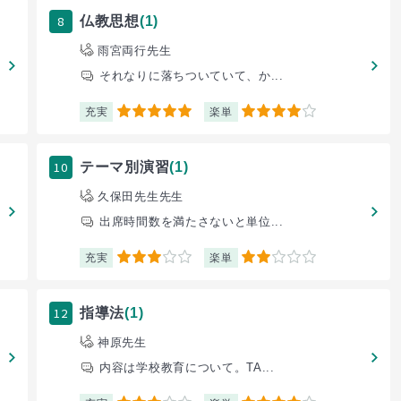
8
仏教思想
(1)
雨宮両行先生
それなりに落ちついていて、か...
充実
楽単
5
4
10
テーマ別演習
(1)
久保田先生先生
出席時間数を満たさないと単位...
充実
楽単
3
2
12
指導法
(1)
神原先生
内容は学校教育について。TA...