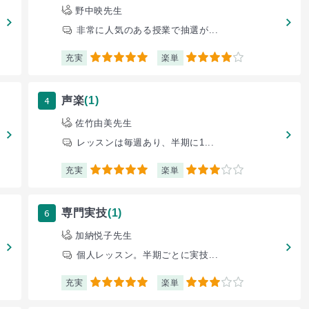
野中映先生
非常に人気のある授業で抽選が...
充実
楽単
5
4
4
声楽
(1)
佐竹由美先生
レッスンは毎週あり、半期に1...
充実
楽単
5
3
6
専門実技
(1)
加納悦子先生
個人レッスン。半期ごとに実技...
充実
楽単
5
3