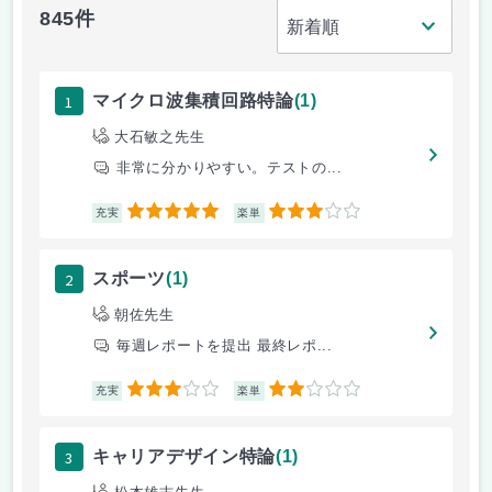
845件
1
マイクロ波集積回路特論
(1)
大石敏之先生
非常に分かりやすい。テストの...
5
3
充実
楽単
2
スポーツ
(1)
朝佐先生
毎週レポートを提出 最終レポ...
3
2
充実
楽単
3
キャリアデザイン特論
(1)