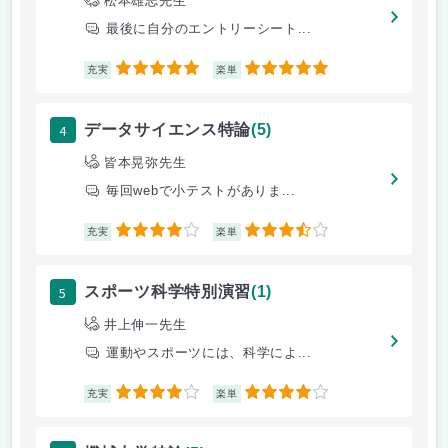
松本雄志先生
最後に自分のエントリーシート...
5
5
充実
楽単
4
データサイエンス特論
(5)
皆本晃弥先生
毎回webで小テストがありま...
4
3.5
充実
楽単
5
スポーツ科学特別演習
(1)
井上伸一先生
運動やスポーツには、科学によ...
4
4
充実
楽単