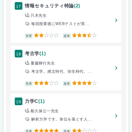
17
情報セキュリティ特論
(2)
只木先生
毎回授業後にWEBテストが実...
2
3.5
充実
楽単
18
考古学
(1)
重藤輝行先生
考古学。縄文時代、弥生時代、...
3
4
充実
楽単
19
力学C
(1)
船久保公一先生
解析力学です。単位を落とす人...
5
2
充実
楽単