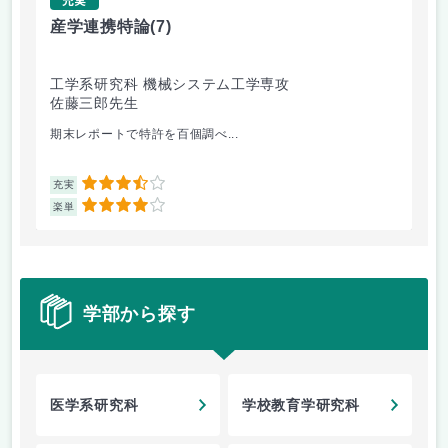
産学連携特論
(7)
電
工学系研究科 機械システム工学専攻
工
佐藤三郎先生
豊
期末レポートで特許を百個調べ...
大学
3.5
充実
充
4
楽単
楽
学部から探す
医学系研究科
学校教育学研究科