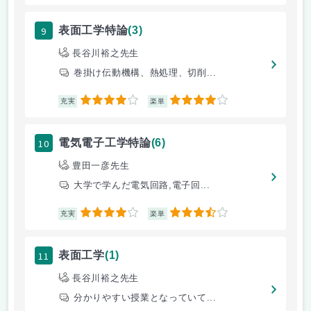
9
表面工学特論
(3)
長谷川裕之先生
巻掛け伝動機構、熱処理、切削...
4
4
充実
楽単
10
電気電子工学特論
(6)
豊田一彦先生
大学で学んだ電気回路,電子回...
4
3.5
充実
楽単
11
表面工学
(1)
長谷川裕之先生
分かりやすい授業となっていて...