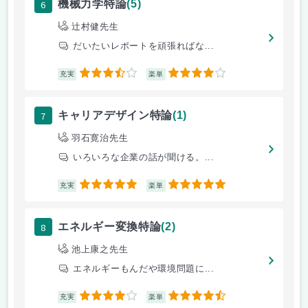
6
機械力学特論
(5)
辻村健先生
だいたいレポートを頑張ればな...
3.5
4
充実
楽単
7
キャリアデザイン特論
(1)
羽石寛治先生
いろいろな企業の話が聞ける。...
5
5
充実
楽単
8
エネルギー変換特論
(2)
池上康之先生
エネルギーもんだや環境問題に...
4
4.5
充実
楽単