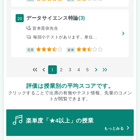
20
データサイエンス特論
(3)
皆本晃弥先生
毎回小テストがあります。単位...
3.5
2.5
充実
楽単
2
3
4
5
1
評価は授業別の平均スコアです。
クリックすることで出席の有無やテスト情報、先輩のコメン
トが閲覧できます。
楽単度「★4以上」の授業
もっとみる