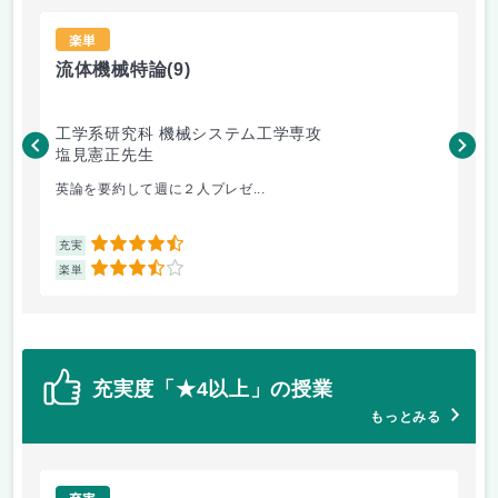
楽単
流体機械特論
(9)
産
工学系研究科 機械システム工学専攻
工
塩見憲正先生
佐
英論を要約して週に２人プレゼ...
期
4.5
充実
充
3.5
楽単
楽
充実度「★4以上」の授業
もっとみる
充実