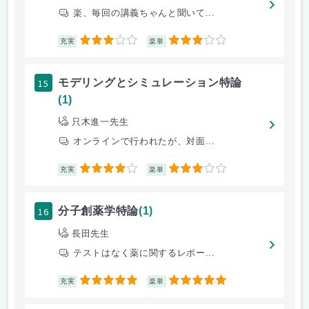
楽、毎回の講義ちゃんと聞いて...
3
3
充実
楽単
15
モデリングとシミュレーション特論
(1)
只木進一先生
オンラインで行われたが、対面...
4
3
充実
楽単
16
分子創薬学特論
(1)
長田先生
テストはなく薬に関するレポー...
5
5
充実
楽単