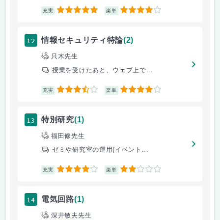
5
4
充実
楽単
12
情報セキュリティ特論
(2)
只木先生
授業を受けたあと、ウェブ上で...
3.5
4
充実
楽単
13
特別研究
(1)
福田修先生
ゼミや研究室の運用(イベント...
4
2
充実
楽単
14
電気回路
(1)
深井敏夫先生