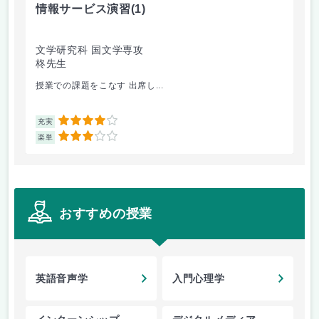
情報サービス演習
(1)
国
文学研究科 国文学専攻
文
柊先生
小
授業での課題をこなす 出席し...
修
4
充実
充
3
楽単
楽
おすすめの授業
英語音声学
入門心理学