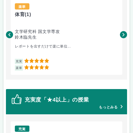
楽単
体育
(1)
比
文学研究科 国文学専攻
文
鈴木臨先生
高
レポートを出すだけで楽に単位...
そ
5
充実
充
5
楽単
楽
充実度「★4以上」の授業
もっとみる
充実