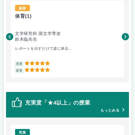
楽単
体育
(1)
比
文学研究科 国文学専攻
文
鈴木臨先生
高
レポートを出すだけで楽に単位...
そ
5
充実
充
5
楽単
楽
充実度「★4以上」の授業
もっとみる
充実