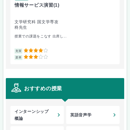
情報サービス演習
(1)
国
文学研究科 国文学専攻
文
柊先生
小
授業での課題をこなす 出席し...
修
4
充実
充
3
楽単
楽
おすすめの授業
インターンシップ
英語音声学
概論