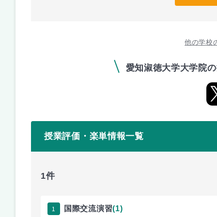
他の学校
愛知淑徳大学大学院の
授業評価・楽単情報一覧
1件
1
国際交流演習
(1)