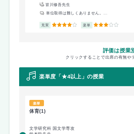
皆川修吾先生
単位取得は難しくありません。...
充実
楽単
4
3
評価は授業
クリックすることで出席の有無や
楽単度「★4以上」の授業
楽単
体育
(1)
文学研究科 国文学専攻
鈴木臨先生