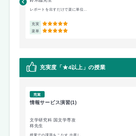
レポートを出すだけで楽に単位...
充実
5
楽単
5
充実度「★4以上」の授業
充実
情報サービス演習
(1)
文学研究科 国文学専攻
柊先生
授業での課題をこなす 出席し...