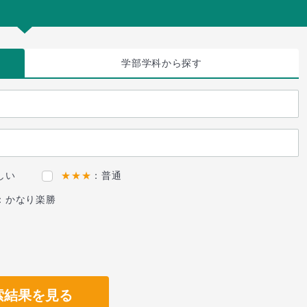
学部学科
から探す
しい
★★★
：普通
：かなり楽勝
索結果を見る