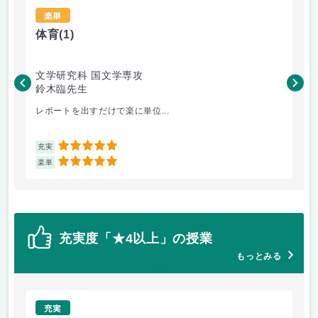
楽単
体育
(1)
比
文学研究科 国文学専攻
文
鈴木臨先生
高
レポートを出すだけで楽に単位...
そ
5
充実
充
5
楽単
楽
充実度「★4以上」の授業
もっとみる
充実