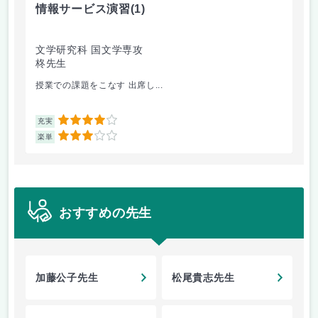
情報サービス演習
(1)
国
文学研究科 国文学専攻
文
柊先生
小
授業での課題をこなす 出席し...
修
4
充実
充
3
楽単
楽
おすすめの先生
加藤公子先生
松尾貴志先生