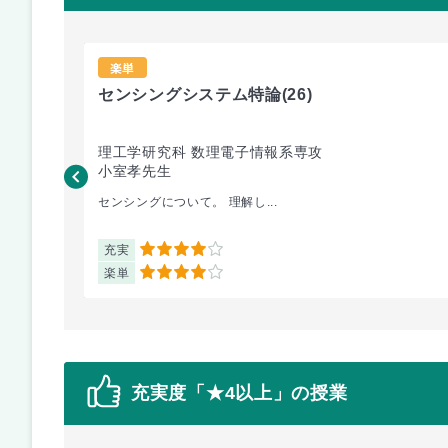
楽単
センシングシステム特論
(26)
理工学研究科 数理電子情報系専攻
小室孝先生
センシングについて。 理解し...
充実
4
楽単
4
充実度「★4以上」の授業