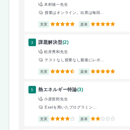
木村雄一先生
授業はオンライン。出席は毎回...
充実
楽単
5
5
3
課題解決型
(2)
松井秀和先生
テストなし授業なし最後にレポ...
充実
楽単
4.5
5
5
熱エネルギー特論
(3)
小原哲郎先生
Exelを用いたプログラミン...
充実
楽単
4
2