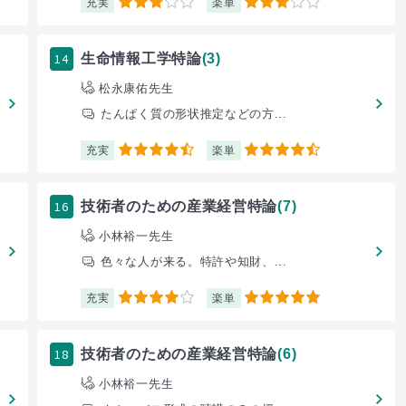
充実
楽単
3
3
14
生命情報工学特論
(3)
松永康佑先生
たんぱく質の形状推定などの方...
充実
楽単
4.5
4.5
16
技術者のための産業経営特論
(7)
小林裕一先生
色々な人が来る。特許や知財、...
充実
楽単
4
5
18
技術者のための産業経営特論
(6)
小林裕一先生