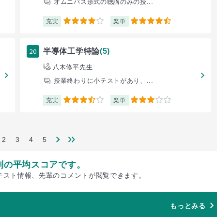
オムニバス形式の聴講のみの授...
充実
楽単
4
4.5
20
半導体工学特論
(5)
八木修平先生
授業終わりに小テストがあり、...
充実
楽単
3.5
3
2
3
4
5
別の平均スコアです。
テスト情報、先輩のコメントが閲覧できます。
もっとみる