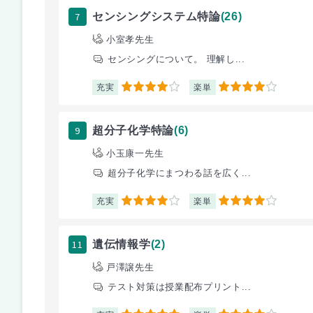
7
センシングシステム特論
(26)
小室孝先生
センシングについて。 理解し...
充実
楽単
4
4
9
超分子化学特論
(6)
小玉康一先生
超分子化学にまつわる話を広く...
充実
楽単
4
4
11
遺伝情報学
(2)
戸澤譲先生
テスト対策は授業配布プリント...