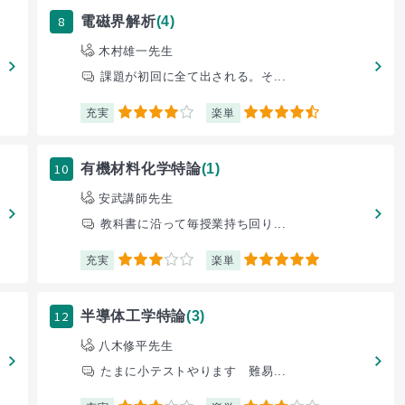
8
電磁界解析
(4)
木村雄一先生
課題が初回に全て出される。そ...
充実
楽単
4
4.5
10
有機材料化学特論
(1)
安武講師先生
教科書に沿って毎授業持ち回り...
充実
楽単
3
5
12
半導体工学特論
(3)
八木修平先生
たまに小テストやります 難易...