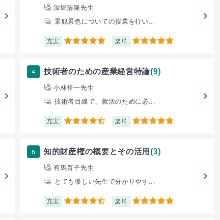
深堀清隆先生
景観景色についての授業を行い...
充実
楽単
5
5
4
技術者のための産業経営特論
(9)
小林裕一先生
技術者目線で、就活のために必...
充実
楽単
4.5
5
6
知的財産権の概要とその活用
(3)
有馬百子先生
とても優しい先生で分かりやす...
充実
楽単
4.5
5