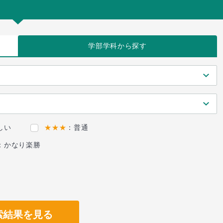
学部学科
から探す
しい
★★★
：普通
：かなり楽勝
索結果を見る