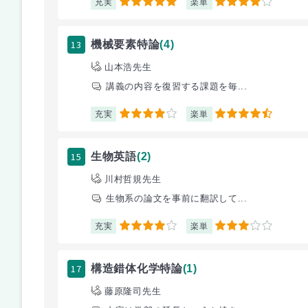
充実
楽単
5
4
13
機械要素特論
(4)
山本浩先生
講義の内容を復習する課題を毎...
充実
楽単
4
4.5
15
生物英語
(2)
川村哲規先生
生物系の論文を事前に翻訳して...
充実
楽単
4
3
17
構造錯体化学特論
(1)
藤原隆司先生