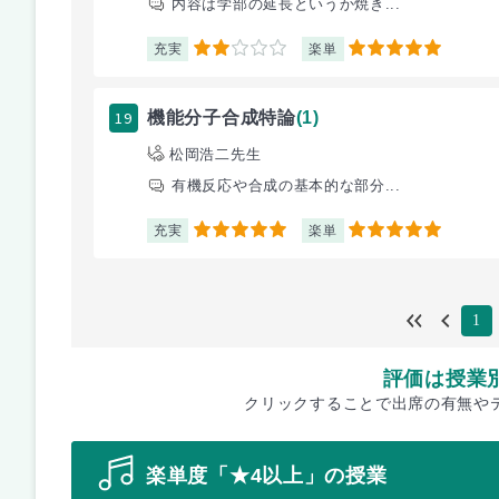
内容は学部の延長というか焼き...
充実
楽単
2
5
19
機能分子合成特論
(1)
松岡浩二先生
有機反応や合成の基本的な部分...
充実
楽単
5
5
1
評価は授業
クリックすることで出席の有無や
楽単度「★4以上」の授業