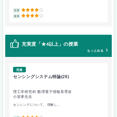
4
充実
充
4
楽単
楽
充実度「★4以上」の授業
もっとみる
充実
センシングシステム特論
(26)
糖
理工学研究科 数理電子情報系専攻
理
小室孝先生
松
センシングについて。 理解し...
糖鎖