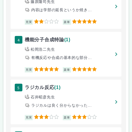
藤原隆司先生
内容は学部の延長というか焼き...
2
5
充実
楽単
4
機能分子合成特論
(1)
松岡浩二先生
有機反応や合成の基本的な部分...
5
5
充実
楽単
5
ラジカル反応
(1)
石井昭彦先生
ラジカルは良く分からなかった...
3
3
充実
楽単