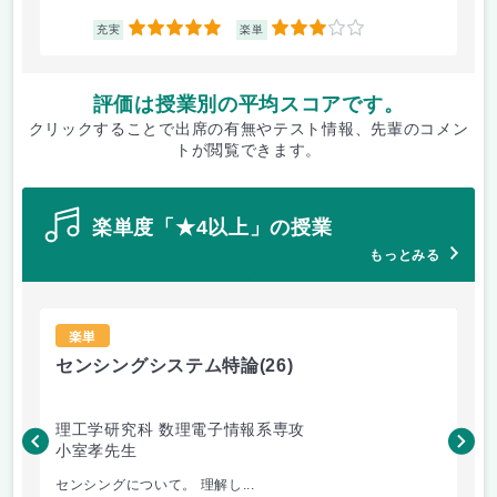
5
3
充実
楽単
評価は授業別の平均スコアです。
クリックすることで出席の有無やテスト情報、先輩のコメン
トが閲覧できます。
楽単度「★4以上」の授業
もっとみる
楽単
センシングシステム特論
(26)
糖
理工学研究科 数理電子情報系専攻
理
小室孝先生
松
センシングについて。 理解し...
糖鎖