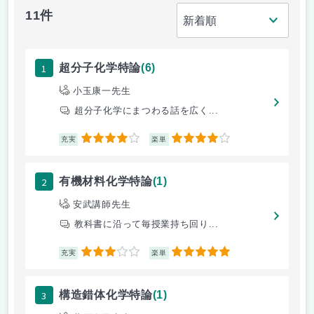
11件
1
超分子化学特論
(6)
小玉康一先生
超分子化学にまつわる話を広く...
4
4
充実
楽単
2
有機材料化学特論
(1)
安武講師先生
教科書に沿って毎授業持ち回り...
3
5
充実
楽単
3
構造錯体化学特論
(1)