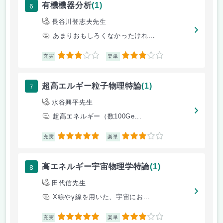
6
有機機器分析
(1)
長谷川登志夫先生
あまりおもしろくなかったけれ...
3
3
充実
楽単
7
超高エルギー粒子物理特論
(1)
水谷興平先生
超高エネルギー（数100Ge...
5
3
充実
楽単
8
高エネルギー宇宙物理学特論
(1)
田代信先生
X線やγ線を用いた、宇宙にお...
5
3
充実
楽単