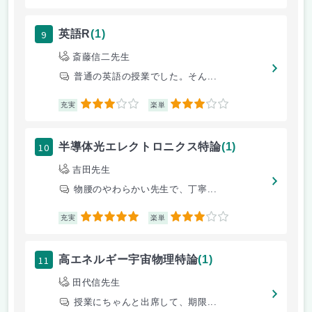
9
英語R
(1)
斎藤信二先生
普通の英語の授業でした。そん...
3
3
充実
楽単
10
半導体光エレクトロニクス特論
(1)
吉田先生
物腰のやわらかい先生で、丁寧...
5
3
充実
楽単
11
高エネルギー宇宙物理特論
(1)
田代信先生
授業にちゃんと出席して、期限...