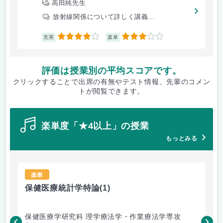
高田純先生
放射線関係について詳しく講義...
4
3
充実
楽単
評価は授業別の平均スコアです。
クリックすることで出席の有無やテスト情報、先輩のコメン
トが閲覧できます。
楽単度「★4以上」の授業
もっとみる
楽単
保健医療統計学特論
(1)
形
保健医療学研究科 理学療法学・作業療法学専攻
保