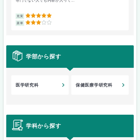
専門でない人でも内容が入って...
放
5
充実
充
3
楽単
楽
学部から探す
医学研究科
保健医療学研究科
学科から探す