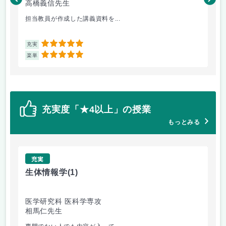
高橋義信先生
松
担当教員が作成した講義資料を...
前期
5
充実
充
5
楽単
楽
充実度「★4以上」の授業
もっとみる
充実
生体情報学
(1)
放
医学研究科 医科学専攻
医
相馬仁先生
高