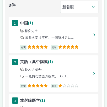
3件
1
中国
(1)
様変先生
教員名変換不可、中国語検定に...
5
5
充実
楽単
2
英語（集中講義
(1)
鈴木祐樹先生
一般的な英語の授業、TOEI...
5
1
充実
楽単
3
放射線医学
(1)