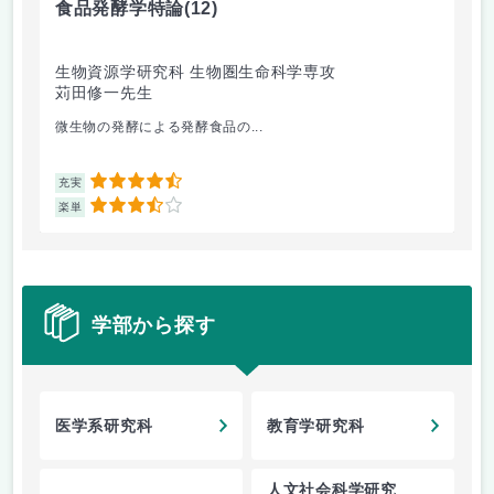
食品発酵学特論
(12)
藻
生物資源学研究科 生物圏生命科学専攻
生
苅田修一先生
倉
微生物の発酵による発酵食品の...
興
4.5
充実
充
3.5
楽単
楽
学部から探す
医学系研究科
教育学研究科
人文社会科学研究