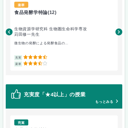
楽単
食品発酵学特論
(12)
実
生物資源学研究科 生物圏生命科学専攻
工
苅田修一先生
太
微生物の発酵による発酵食品の...
楽な
4.5
充実
充
3.5
楽単
楽
充実度「★4以上」の授業
もっとみる
充実