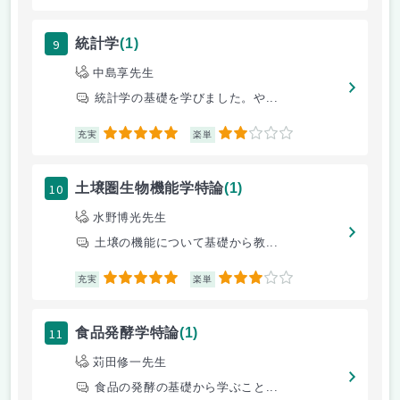
9
統計学
(1)
中島享先生
統計学の基礎を学びました。や...
5
2
充実
楽単
10
土壌圏生物機能学特論
(1)
水野博光先生
土壌の機能について基礎から教...
5
3
充実
楽単
11
食品発酵学特論
(1)
苅田修一先生
食品の発酵の基礎から学ぶこと...