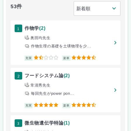
53件
1
作物学
(2)
奥田均先生
作物生理の基礎を土壌物理を少...
1.5
4.5
充実
楽単
2
フードシステム論
(2)
常清秀先生
毎回先生がpower pon...
5
4.5
充実
楽単
3
微生物遺伝学特論
(1)