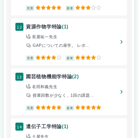
5
3
充実
楽単
12
資源作物学特論
(1)
長屋祐一先生
GAPについての座学。 レポ...
4
4
充実
楽単
13
園芸植物機能学特論
(2)
名田和義先生
授業回数が少なく、1回の課題...
5
5
充実
楽単
14
遺伝子工学特論
(1)
土屋先生