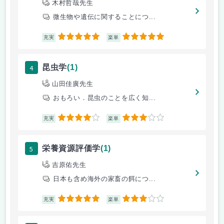
木村哲哉先生
微生物や遺伝に関することにつ...
5
5
充実
楽単
4
昆虫学
(1)
山田佳廣先生
おもろい．昆虫のことを広く知...
4
3
充実
楽単
5
栄養資源評価学
(1)
吉原佑先生
日本も含め海外の家畜の餌につ...
5
3
充実
楽単