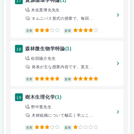
17
資源循環学特論
(1)
木佐貫博光先生
オムニバス形式の授業で、毎回...
3
4
充実
楽単
18
森林微生物学特論
(1)
松田陽介先生
発表が主な授業内容です。英文...
5
5
充実
楽単
19
樹木生理化学
(1)
野中寛先生
木材組織について幅広く学ぶこ...
3
1
充実
楽単