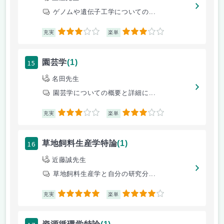
ゲノムや遺伝子工学についての...
3
3
充実
楽単
15
園芸学
(1)
名田先生
園芸学についての概要と詳細に...
3
3
充実
楽単
16
草地飼料生産学特論
(1)
近藤誠先生
草地飼料生産学と自分の研究分...
5
4
充実
楽単