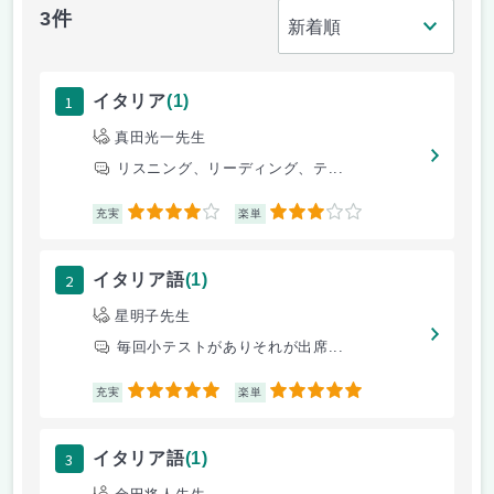
3件
1
イタリア
(1)
真田光一先生
リスニング、リーディング、テ...
4
3
充実
楽単
2
イタリア語
(1)
星明子先生
毎回小テストがありそれが出席...
5
5
充実
楽単
3
イタリア語
(1)