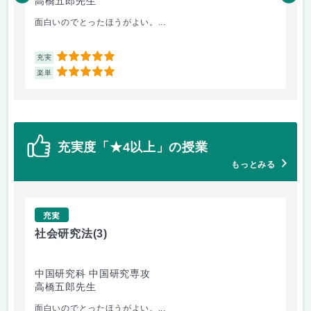
高橋五郎先生
木
面白いのでとったほうがよい。...
よ
5
充実
充
5
楽単
楽
充実度「★4以上」の授業
もっとみる
充実
社会研究法
(3)
英
中国研究科 中国研究専攻
法
高橋五郎先生
加
面白いのでとったほうがよい。...
ビ