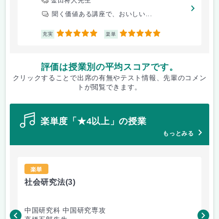
金田将人先生
聞く価値ある講座で、おいしい...
5
5
充実
楽単
評価は授業別の平均スコアです。
クリックすることで出席の有無やテスト情報、先輩のコメン
トが閲覧できます。
楽単度「★4以上」の授業
もっとみる
楽単
社会研究法
(3)
法
中国研究科 中国研究専攻
法