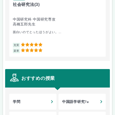
社会研究法
(3)
英
中国研究科 中国研究専攻
法
高橋五郎先生
加
面白いのでとったほうがよい。...
ビ
5
充実
充
5
楽単
楽
おすすめの授業
学問
中国語学研究?a