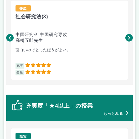
楽単
社会研究法
(3)
法
中国研究科 中国研究専攻
法
高橋五郎先生
木
面白いのでとったほうがよい。...
よ
5
充実
充
5
楽単
楽
充実度「★4以上」の授業
もっとみる
充実