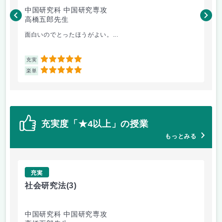
中国研究科 中国研究専攻
法
高橋五郎先生
木
面白いのでとったほうがよい。...
よ
5
充実
充
5
楽単
楽
充実度「★4以上」の授業
もっとみる
充実
社会研究法
(3)
英
中国研究科 中国研究専攻
法