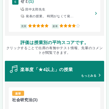
6
ゼミ
(1)
田中太郎先生
発表の授業。 時間がなくて発...
5
4
充実
楽単
評価は授業別の平均スコアです。
クリックすることで出席の有無やテスト情報、先輩のコメン
トが閲覧できます。
楽単度「★4以上」の授業
もっとみる
楽単
社会研究法
(3)
法