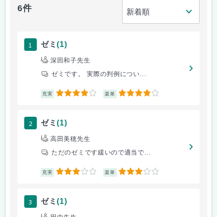
6件
1
ゼミ
(1)
深田和子先生
ゼミです。 実際の判例につい...
4
4
充実
楽単
2
ゼミ
(1)
高田美穂先生
ただのゼミです緩いので適当で...
3
3
充実
楽単
3
ゼミ
(1)