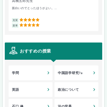
高橋五郎先生
加
面白いのでとったほうがよい。...
ビ
5
充実
充
5
楽単
楽
おすすめの授業
学問
中国語学研究?a
英語
政治について
石口 修
法の世界