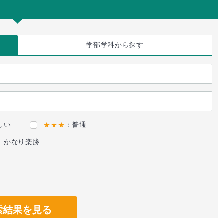
学部学科
から探す
しい
★★★
：普通
：かなり楽勝
索結果を見る