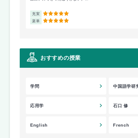
充実
5
楽単
5
おすすめの授業
学問
中国語学研究
応用学
石口 修
English
French