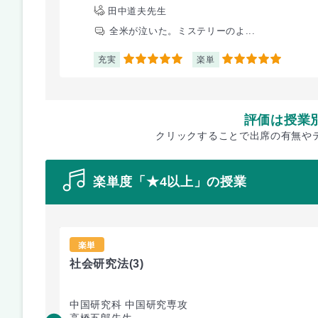
田中道夫先生
全米が泣いた。ミステリーのよ...
充実
楽単
5
5
評価は授業
クリックすることで出席の有無や
楽単度「★4以上」の授業
楽単
社会研究法
(3)
中国研究科 中国研究専攻
高橋五郎先生