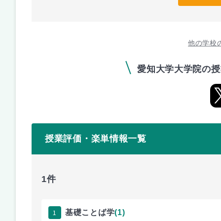
他の学校
愛知大学大学院の授
授業評価・楽単情報一覧
1件
1
基礎ことば学
(1)