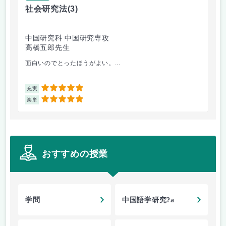
社会研究法
(3)
英
中国研究科 中国研究専攻
法
高橋五郎先生
加
面白いのでとったほうがよい。...
ビ
5
充実
充
5
楽単
楽
おすすめの授業
学問
中国語学研究?a