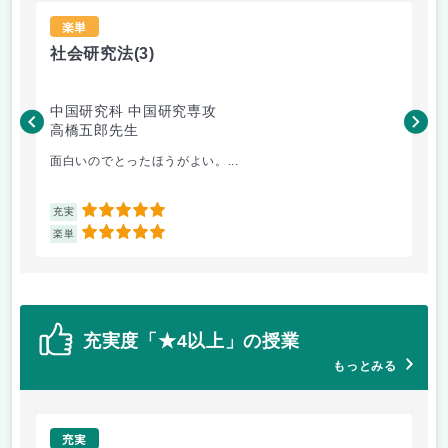
楽単
社会研究法
(3)
法
中国研究科 中国研究専攻
法
高橋五郎先生
木
面白いのでとったほうがよい。...
よ
5
充実
充
5
楽単
楽
充実度「★4以上」の授業
もっとみる
充実