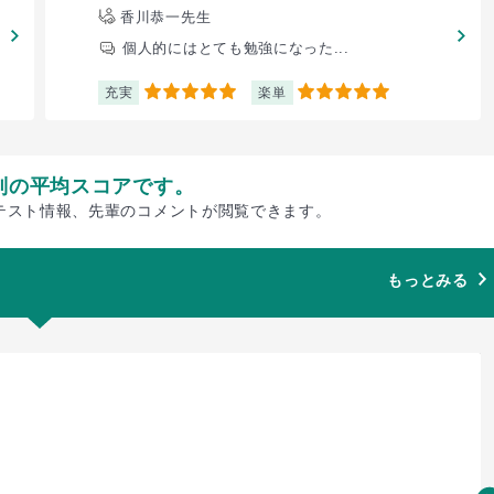
香川恭一先生
個人的にはとても勉強になった...
充実
楽単
5
5
別の平均スコアです。
テスト情報、先輩のコメントが閲覧できます。
もっとみる