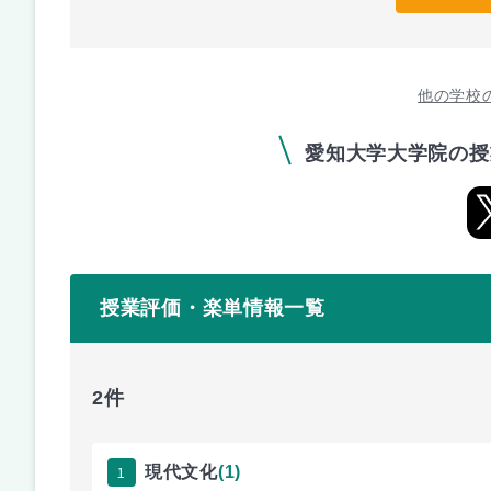
他の学校
愛知大学大学院の授
授業評価・楽単情報一覧
2件
1
現代文化
(1)