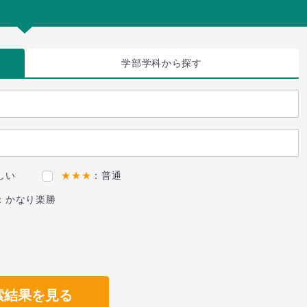
学部学科
から探す
しい
★★★
：普通
：かなり楽勝
索結果を見る