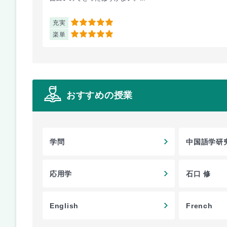
充実
5
楽単
5
おすすめの授業
学問
中国語学研究
応用学
石口 修
English
French