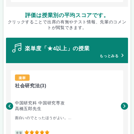
評価は授業別の平均スコアです。
クリックすることで出席の有無やテスト情報、先輩のコメン
トが閲覧できます。
楽単度「★4以上」の授業
もっとみる
楽単
社会研究法
(3)
法
中国研究科 中国研究専攻
法
高橋五郎先生
木
面白いのでとったほうがよい。...
よ
5
充実
充