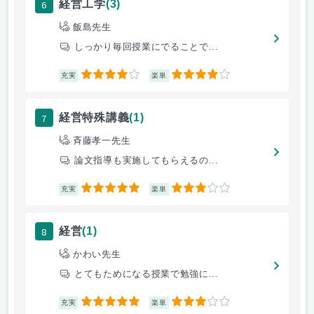
6
経営工学
(3)
飯島先生
しっかり毎回授業にでることで...
4
4
充実
楽単
7
経営特殊講義
(1)
斉藤孝一先生
論文指導も実施してもらえるの...
5
3
充実
楽単
8
経営
(1)
かわい先生
とてもためになる授業で勉強に...
5
3
充実
楽単