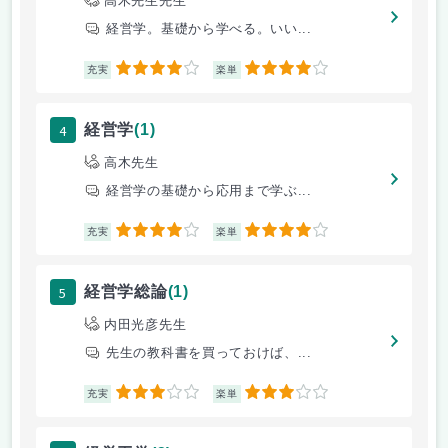
高木先生先生
経営学。基礎から学べる。いい...
4
4
充実
楽単
4
経営学
(1)
高木先生
経営学の基礎から応用まで学ぶ...
4
4
充実
楽単
5
経営学総論
(1)
内田光彦先生
先生の教科書を買っておけば、...
3
3
充実
楽単