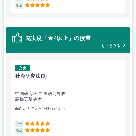
5
楽単
楽
充実度「★4以上」の授業
もっとみる
充実
社会研究法
(3)
英
中国研究科 中国研究専攻
法
高橋五郎先生
加
面白いのでとったほうがよい。...
ビ
5
充実
充
5
楽単
楽