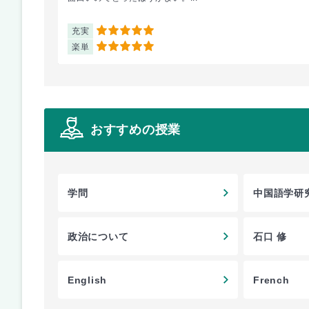
充実
5
楽単
5
おすすめの授業
学問
中国語学研究
政治について
石口 修
English
French