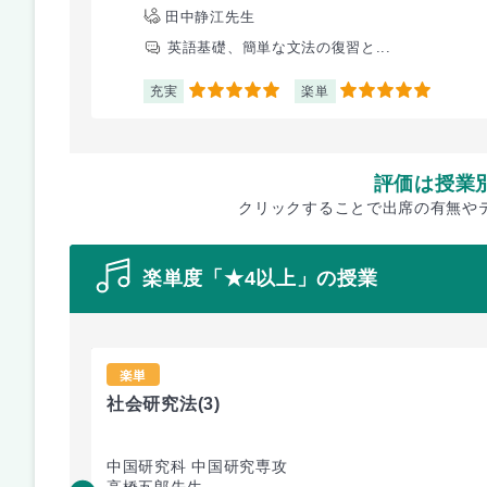
田中静江先生
英語基礎、簡単な文法の復習と...
充実
楽単
5
5
評価は授業
クリックすることで出席の有無や
楽単度「★4以上」の授業
楽単
社会研究法
(3)
中国研究科 中国研究専攻
高橋五郎先生