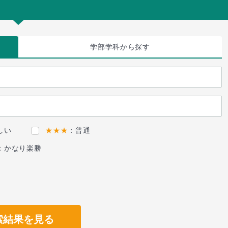
学部学科
から探す
しい
★★★
：普通
：かなり楽勝
索結果を見る