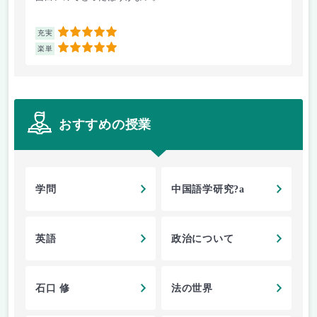
5
充実
充
5
楽単
楽
おすすめの授業
学問
中国語学研究?a
英語
政治について
石口 修
法の世界