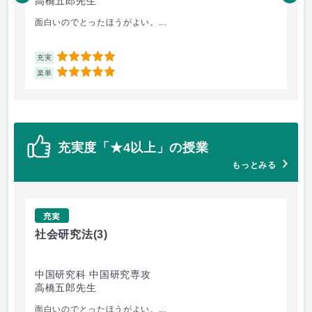
高橋五郎先生
木
面白いのでとったほうがよい。...
よ
5
充実
充
5
楽単
楽
充実度「★4以上」の授業
もっとみる
充実
社会研究法
(3)
英
中国研究科 中国研究専攻
法
高橋五郎先生
加
面白いのでとったほうがよい。...
ビ