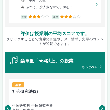
田本健一先生
ふつう。少人数なので、休むこ...
3
3
充実
楽単
評価は授業別の平均スコアです。
クリックすることで出席の有無やテスト情報、先輩のコメン
トが閲覧できます。
楽単度「★4以上」の授業
もっとみる
楽単
社会研究法
(3)
法
中国研究科 中国研究専攻
法