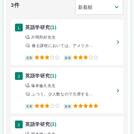
3件
1
英語学研究
(1)
片岡邦好先生
修士課程においては、アメリカ...
3
3
充実
楽単
2
英語学研究
(1)
塚本倫久先生
ふつう。少人数なので欠席する...
3
5
充実
楽単
3
英語学研究
(1)