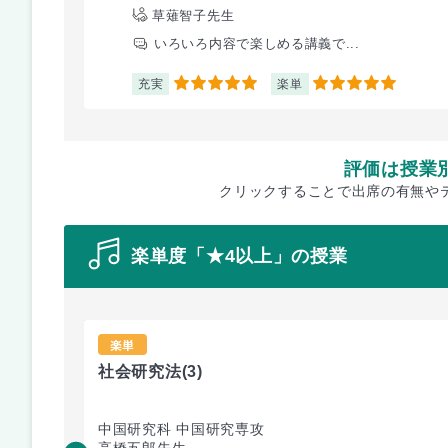
草薙智子先生
いろいろ内容で楽しめる講義で...
充実
楽単
5
5
評価は授業
クリックすることで出席の有無や
楽単度「★4以上」の授業
楽単
社会研究法
(3)
中国研究科 中国研究専攻
高橋五郎先生