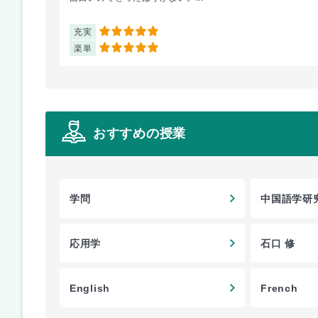
充実
5
楽単
5
おすすめの授業
学問
中国語学研究
応用学
石口 修
English
French