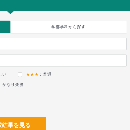
学部学科
から探す
しい
★★★
：普通
：かなり楽勝
索結果を見る