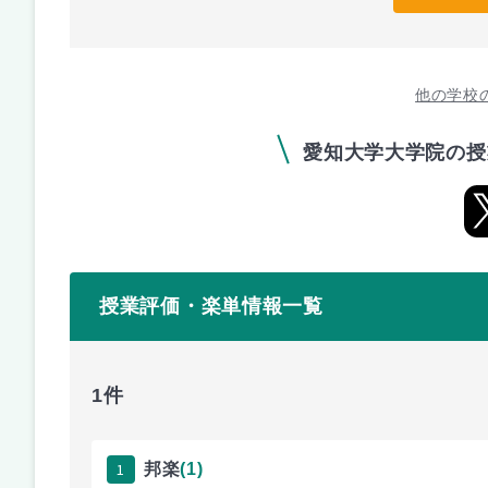
他の学校
愛知大学大学院の授
授業評価・楽単情報一覧
1件
1
邦楽
(1)