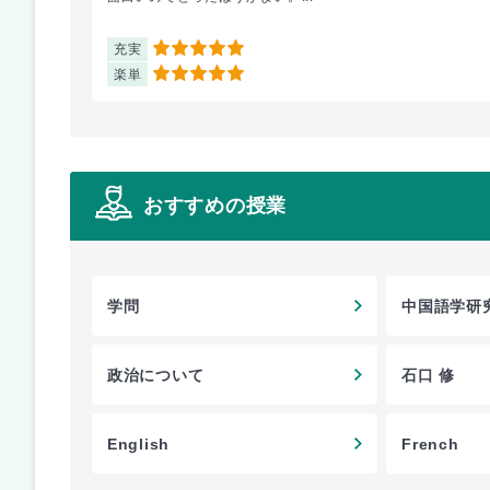
充実
5
楽単
5
おすすめの授業
学問
中国語学研究
政治について
石口 修
English
French