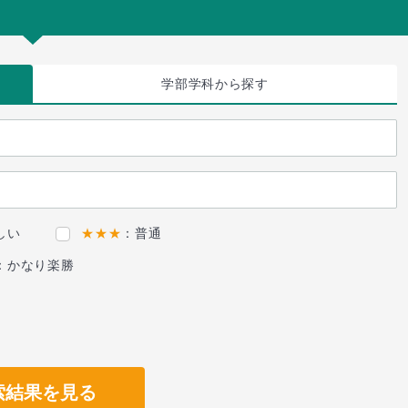
学部学科
から探す
しい
★★★
：普通
：かなり楽勝
索結果を見る