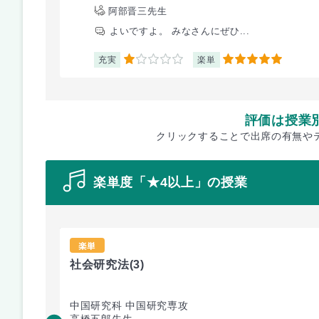
阿部晋三先生
よいですよ。 みなさんにぜひ...
充実
楽単
1
5
評価は授業
クリックすることで出席の有無や
楽単度「★4以上」の授業
楽単
社会研究法
(3)
中国研究科 中国研究専攻
高橋五郎先生