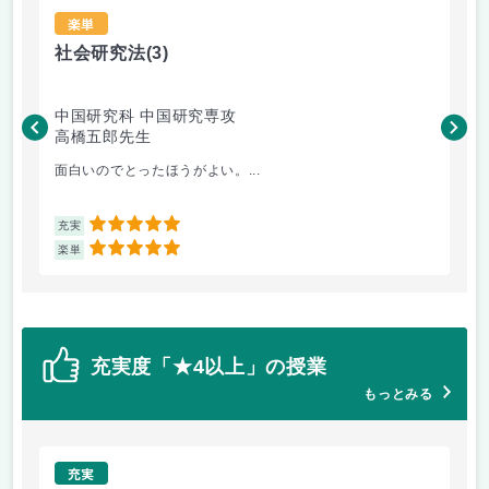
楽単
社会研究法
(3)
法
中国研究科 中国研究専攻
法
高橋五郎先生
木
面白いのでとったほうがよい。...
よ
5
充実
充
5
楽単
楽
充実度「★4以上」の授業
もっとみる
充実