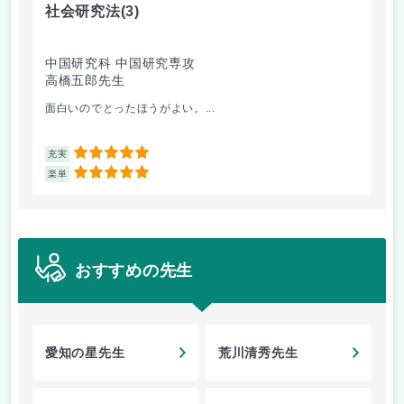
社会研究法
(3)
英
中国研究科 中国研究専攻
法
高橋五郎先生
加
面白いのでとったほうがよい。...
ビ
5
充実
充
5
楽単
楽
おすすめの先生
愛知の星先生
荒川清秀先生