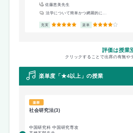
佐藤恵美先生
法学について簡単かつ網羅的に...
充実
楽単
5
4
評価は授業
クリックすることで出席の有無や
楽単度「★4以上」の授業
楽単
社会研究法
(3)
中国研究科 中国研究専攻
高橋五郎先生