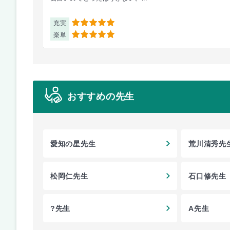
充実
5
楽単
5
おすすめの先生
愛知の星先生
荒川清秀先
松岡仁先生
石口修先生
?先生
A先生