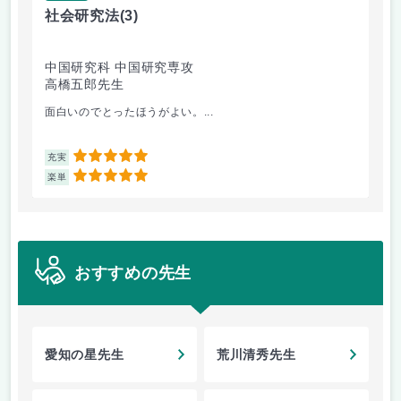
社会研究法
(3)
英
中国研究科 中国研究専攻
法
高橋五郎先生
加
面白いのでとったほうがよい。...
ビ
5
充実
充
5
楽単
楽
おすすめの先生
愛知の星先生
荒川清秀先生