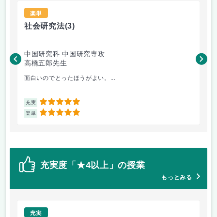
楽単
社会研究法
(3)
法
中国研究科 中国研究専攻
法
高橋五郎先生
木
面白いのでとったほうがよい。...
よ
5
充実
充
5
楽単
楽
充実度「★4以上」の授業
もっとみる
充実