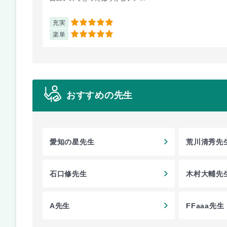
充実
5
楽単
5
おすすめの先生
愛知の星先生
荒川清秀先
石口修先生
木村大輔先
A先生
FFaaa先生