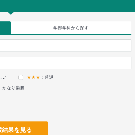
学部学科
から探す
しい
★★★
：普通
：かなり楽勝
索結果を見る