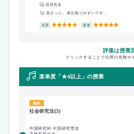
境登先生
良かった。単位取りやすいです...
充実
楽単
5
5
評価は授業
クリックすることで出席の有無や
楽単度「★4以上」の授業
楽単
社会研究法
(3)
中国研究科 中国研究専攻
高橋五郎先生