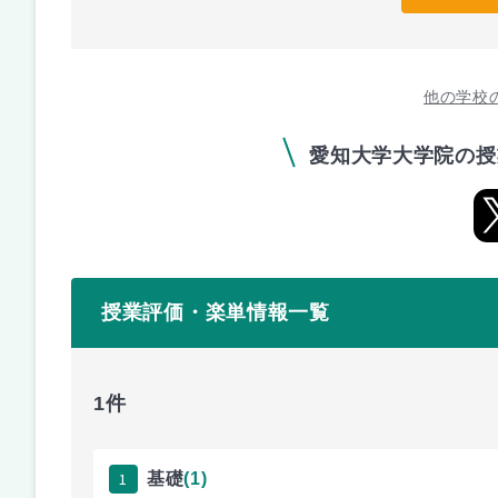
他の学校
愛知大学大学院の授
授業評価・楽単情報一覧
1件
1
基礎
(1)