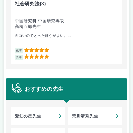
社会研究法
(3)
英
中国研究科 中国研究専攻
法
高橋五郎先生
加
面白いのでとったほうがよい。...
ビ
5
充実
充
5
楽単
楽
おすすめの先生
愛知の星先生
荒川清秀先生