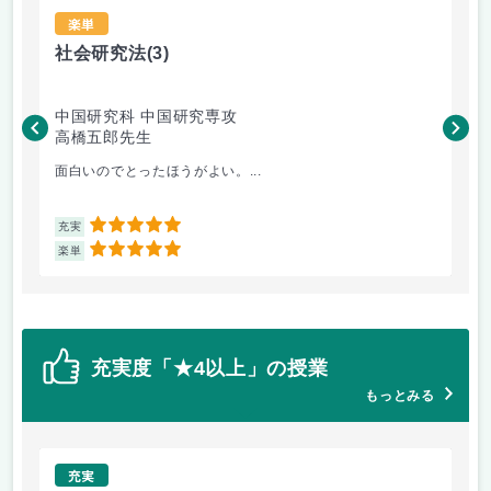
楽単
社会研究法
(3)
法
中国研究科 中国研究専攻
法
高橋五郎先生
木
面白いのでとったほうがよい。...
よ
5
充実
充
5
楽単
楽
充実度「★4以上」の授業
もっとみる
充実