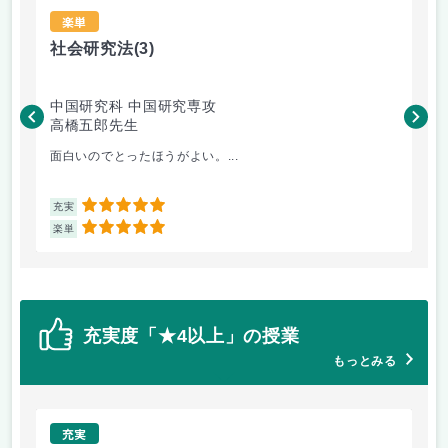
楽単
社会研究法
(3)
法
中国研究科 中国研究専攻
法
高橋五郎先生
木
面白いのでとったほうがよい。...
よ
5
充実
充
5
楽単
楽
充実度「★4以上」の授業
もっとみる
充実