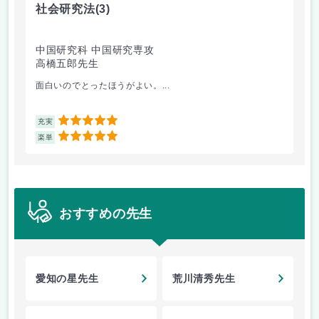
社会研究法
(3)
英
中国研究科 中国研究専攻
法
高橋五郎先生
加
面白いのでとったほうがよい。...
ビ
5
充実
充
5
楽単
楽
おすすめの先生
愛知の星先生
荒川清秀先生