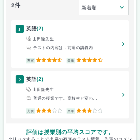
2件
1
英語
(2)
山田隆先生
テストの内容は，前週の講義内...
4.5
4.5
充実
楽単
2
英語
(2)
山田隆先生
普通の授業です。高校生と変わ...
3
3
充実
楽単
評価は授業別の平均スコアです。
クリックすることで出席の有無やテスト情報、先輩のコメン