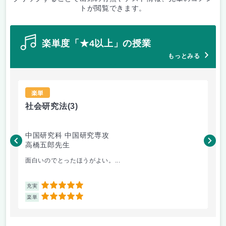
トが閲覧できます。
楽単度「★4以上」の授業
もっとみる
楽単
社会研究法
(3)
法
中国研究科 中国研究専攻
法
高橋五郎先生
木
面白いのでとったほうがよい。...
よ
5
充実
充
5
楽単
楽