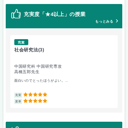
充実度「★4以上」の授業
もっとみる
充実
社会研究法
(3)
英
中国研究科 中国研究専攻
法
高橋五郎先生
加
面白いのでとったほうがよい。...
ビ
5
充実
充
5
楽単
楽