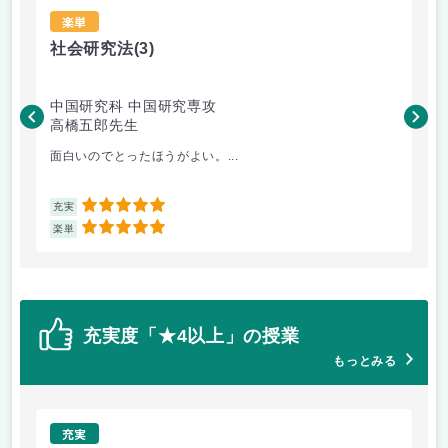
楽単
社会研究法
(3)
法
中国研究科 中国研究専攻
法
高橋五郎先生
木
面白いのでとったほうがよい。...
よ
5
充実
充
5
楽単
楽
充実度「★4以上」の授業
もっとみる
充実