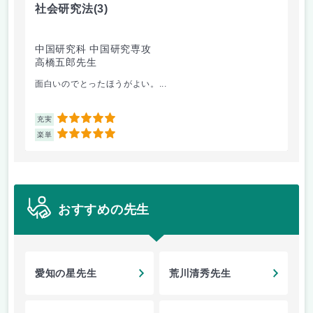
社会研究法
(3)
英
中国研究科 中国研究専攻
法
高橋五郎先生
加
面白いのでとったほうがよい。...
ビ
5
充実
充
5
楽単
楽
おすすめの先生
愛知の星先生
荒川清秀先生