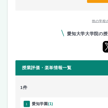
他の学校
愛知大学大学院の授
授業評価・楽単情報一覧
1件
1
愛知学園
(1)