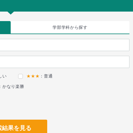
学部学科
から探す
しい
★★★
：普通
：かなり楽勝
索結果を見る