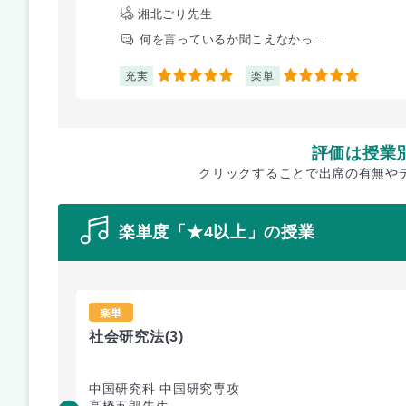
湘北ごり先生
何を言っているか聞こえなかっ...
充実
楽単
5
5
評価は授業
クリックすることで出席の有無や
楽単度「★4以上」の授業
楽単
社会研究法
(3)
中国研究科 中国研究専攻
高橋五郎先生