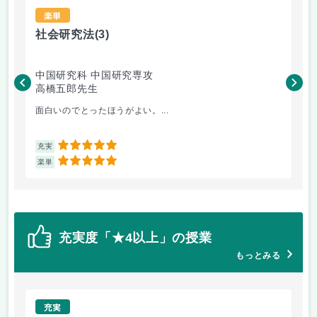
楽単
社会研究法
(3)
法
中国研究科 中国研究専攻
法
高橋五郎先生
木
面白いのでとったほうがよい。...
よ
5
充実
充
5
楽単
楽
充実度「★4以上」の授業
もっとみる
充実