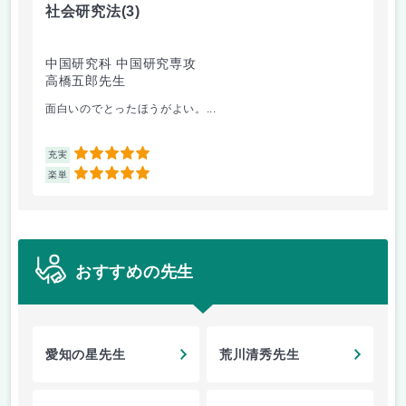
社会研究法
(3)
英
中国研究科 中国研究専攻
法
高橋五郎先生
加
面白いのでとったほうがよい。...
ビ
5
充実
充
5
楽単
楽
おすすめの先生
愛知の星先生
荒川清秀先生