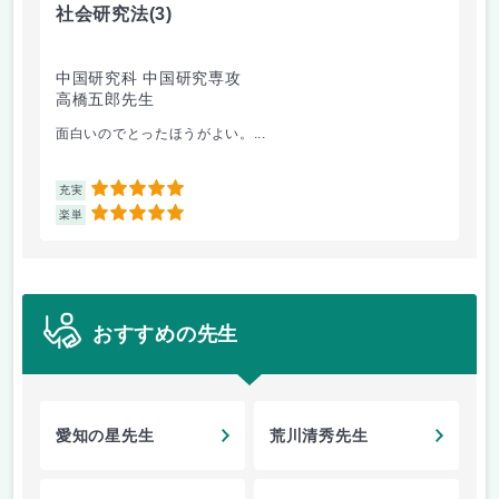
社会研究法
(3)
英
中国研究科 中国研究専攻
法
高橋五郎先生
加
面白いのでとったほうがよい。...
ビ
5
充実
充
5
楽単
楽
おすすめの先生
愛知の星先生
荒川清秀先生