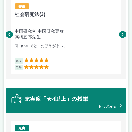
楽単
社会研究法
(3)
法
中国研究科 中国研究専攻
法
高橋五郎先生
木
面白いのでとったほうがよい。...
よ
5
充実
充
5
楽単
楽
充実度「★4以上」の授業
もっとみる
充実