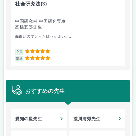
社会研究法
(3)
英
中国研究科 中国研究専攻
法
高橋五郎先生
加
面白いのでとったほうがよい。...
ビ
5
充実
充
5
楽単
楽
おすすめの先生
愛知の星先生
荒川清秀先生