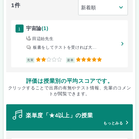
1件
1
宇宙論
(1)
田辺始先生
板書をしてテストを受ければ大...
2
5
充実
楽単
評価は授業別の平均スコアです。
クリックすることで出席の有無やテスト情報、先輩のコメン
トが閲覧できます。
楽単度「★4以上」の授業
もっとみる