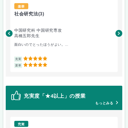
楽単
社会研究法
(3)
法
中国研究科 中国研究専攻
法
高橋五郎先生
木
面白いのでとったほうがよい。...
よ
5
充実
充
5
楽単
楽
充実度「★4以上」の授業
もっとみる
充実