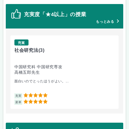
充実度「★4以上」の授業
もっとみる
充実
社会研究法
(3)
英
中国研究科 中国研究専攻
法
高橋五郎先生
加
面白いのでとったほうがよい。...
ビ
5
充実
充
5
楽単
楽