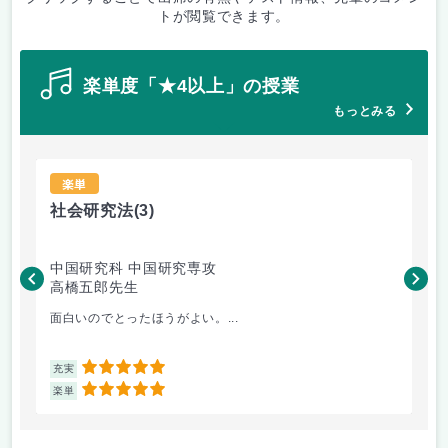
トが閲覧できます。
楽単度「★4以上」の授業
もっとみる
楽単
社会研究法
(3)
法
中国研究科 中国研究専攻
法
高橋五郎先生
木
面白いのでとったほうがよい。...
よ
5
充実
充
5
楽単
楽