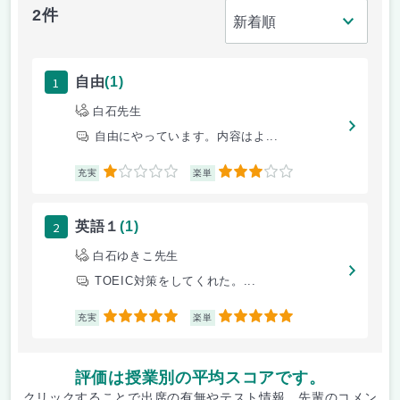
2件
1
自由
(1)
白石先生
自由にやっています。内容はよ...
1
3
充実
楽単
2
英語１
(1)
白石ゆきこ先生
TOEIC対策をしてくれた。...
5
5
充実
楽単
評価は授業別の平均スコアです。
クリックすることで出席の有無やテスト情報、先輩のコメン