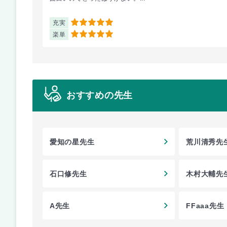
充実
5
楽単
5
おすすめの先生
愛知の星先生
荒川清秀先
石口修先生
木村大輔先
A先生
FFaaa先生