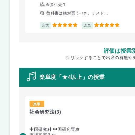
金瓜生先生
教科書は絶対買うべき、テスト...
充実
楽単
5
5
評価は授業
クリックすることで出席の有無や
楽単度「★4以上」の授業
楽単
社会研究法
(3)
中国研究科 中国研究専攻
高橋五郎先生