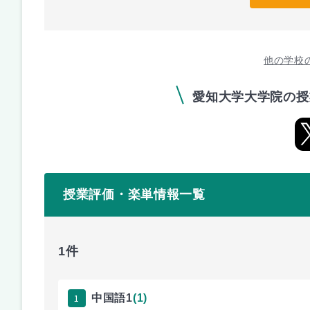
他の学校
愛知大学大学院の授
授業評価・楽単情報一覧
1件
1
中国語1
(1)