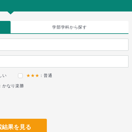
学部学科
から探す
しい
★★★
：普通
：かなり楽勝
索結果を見る