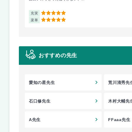
充実
5
楽単
5
おすすめの先生
愛知の星先生
荒川清秀先
石口修先生
木村大輔先
A先生
FFaaa先生