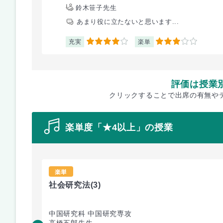
鈴木笹子先生
あまり役に立たないと思います...
充実
楽単
4
3
評価は授業
クリックすることで出席の有無や
楽単度「★4以上」の授業
楽単
社会研究法
(3)
中国研究科 中国研究専攻
高橋五郎先生