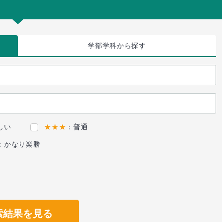
学部学科
から探す
しい
★★★
：普通
：かなり楽勝
索結果を見る