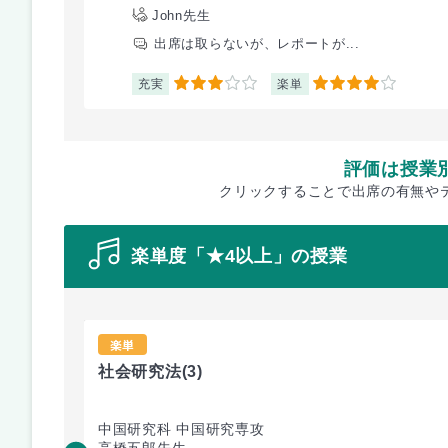
John先生
出席は取らないが、レポートが...
充実
楽単
3
4
評価は授業
クリックすることで出席の有無や
楽単度「★4以上」の授業
楽単
社会研究法
(3)
中国研究科 中国研究専攻
高橋五郎先生