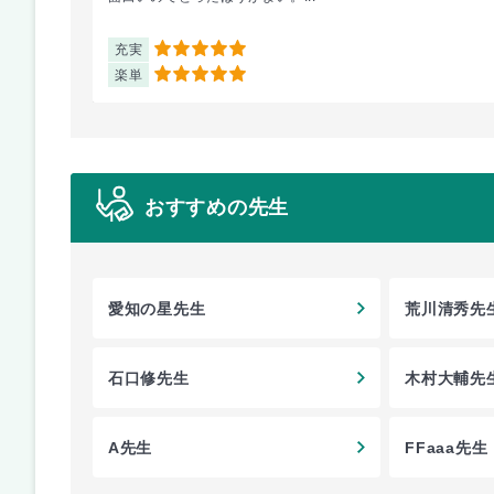
充実
5
楽単
5
おすすめの先生
愛知の星先生
荒川清秀先
石口修先生
木村大輔先
A先生
FFaaa先生