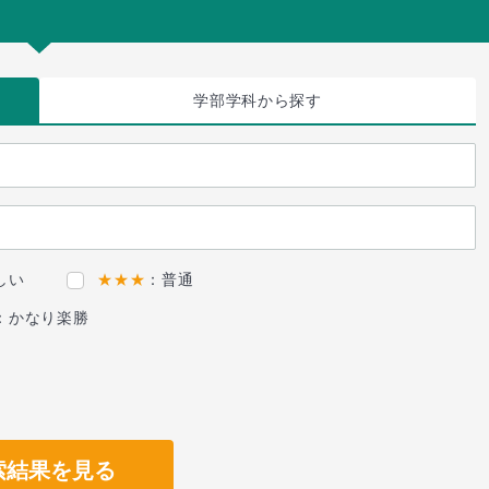
学部学科
から探す
しい
★★★
：普通
：かなり楽勝
索結果を見る