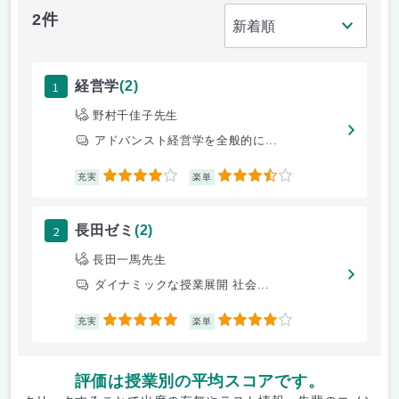
2件
1
経営学
(2)
野村千佳子先生
アドバンスト経営学を全般的に...
4
3.5
充実
楽単
2
長田ゼミ
(2)
長田一馬先生
ダイナミックな授業展開 社会...
5
4
充実
楽単
評価は授業別の平均スコアです。