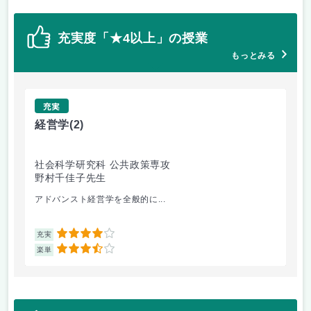
充実度「★4以上」の授業
もっとみる
充実
経営学
(2)
長
社会科学研究科 公共政策専攻
社
野村千佳子先生
長
アドバンスト経営学を全般的に...
ダイ
4
充実
充
3.5
楽単
楽