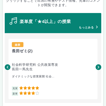
クリックすることで出席の有無やテスト情報、先輩のコメン
トが閲覧できます。
楽単度「★4以上」の授業
もっとみる
楽単
長田ゼミ
(2)
中
社会科学研究科 公共政策専攻
医
長田一馬先生
林
ダイナミックな授業展開 社会...
中
5
充実
充
4
楽単
楽