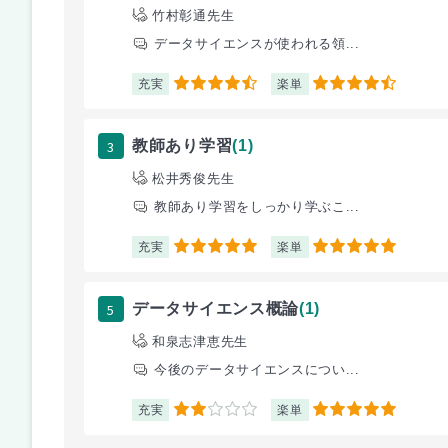
竹村彰通先生
データサイエンスが使われる領...
充実
楽単
4.5
4.5
3
教師あり学習
(1)
松井秀俊先生
教師あり学習をしっかり学ぶこ...
充実
楽単
5
5
5
データサイエンス概論
(1)
和泉志津恵先生
今後のデータサイエンスについ...
充実
楽単
2
5